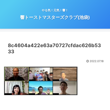
やる気！元気！響！
響トーストマスターズクラブ(池袋)
8c4604a422e63a70727cfdac626b53
33
2022.07.18