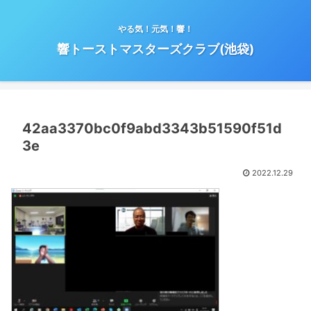
やる気！元気！響！
響トーストマスターズクラブ(池袋)
42aa3370bc0f9abd3343b51590f51d
3e
2022.12.29