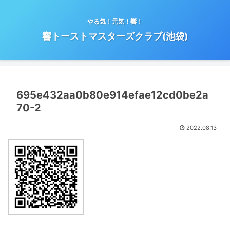
やる気！元気！響！
響トーストマスターズクラブ(池袋)
695e432aa0b80e914efae12cd0be2a
70-2
2022.08.13