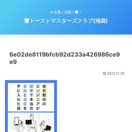
やる気！元気！響！
響トーストマスターズクラブ(池袋)
6e02de8119bfcb92d233a426986ce9
e9
2022.12.29