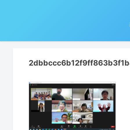
2dbbccc6b12f9ff863b3f1