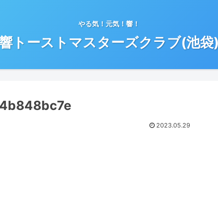
やる気！元気！響！
響トーストマスターズクラブ(池袋
b4b848bc7e
2023.05.29