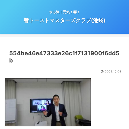
やる気！元気！響！
響トーストマスターズクラブ(池袋)
554be46e47333e26c1f7131900f6dd5
b
2023.12.05