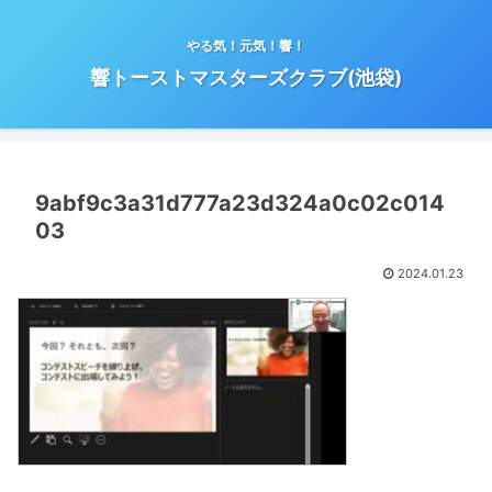
やる気！元気！響！
響トーストマスターズクラブ(池袋)
9abf9c3a31d777a23d324a0c02c014
03
2024.01.23