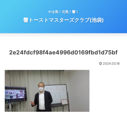
やる気！元気！響！
響トーストマスターズクラブ(池袋)
2e24fdcf98f4ae4996d0169fbd1d75bf
2024.03.18