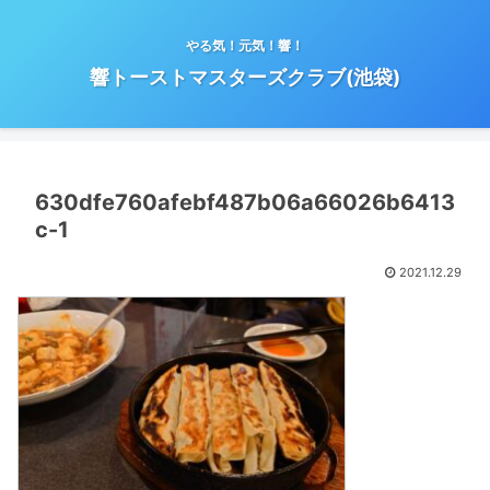
やる気！元気！響！
響トーストマスターズクラブ(池袋)
630dfe760afebf487b06a66026b6413
c-1
2021.12.29