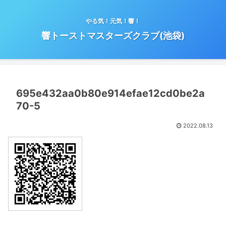
やる気！元気！響！
響トーストマスターズクラブ(池袋)
695e432aa0b80e914efae12cd0be2a
70-5
2022.08.13