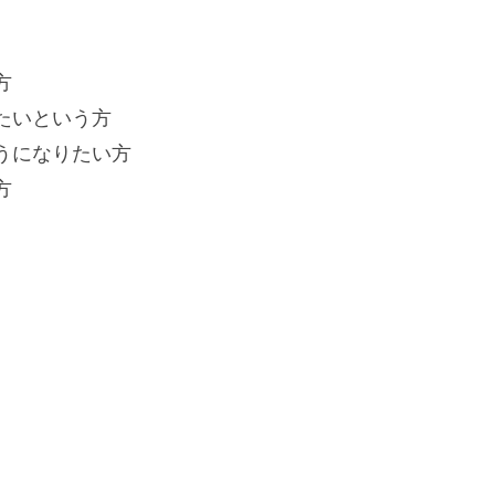
方
たいという方
うになりたい方
方