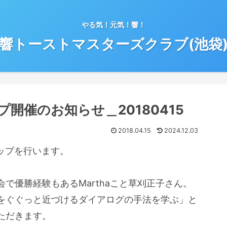
やる気！元気！響！
響トーストマスターズクラブ(池袋
開催のお知らせ＿20180415
2018.04.15
2024.12.03
ップを行います。
で優勝経験もあるMarthaこと草刈正子さん。
をぐぐっと近づけるダイアログの手法を学ぶ」と
ただきます。