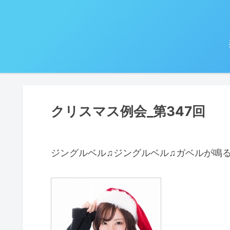
クリスマス例会_第347回
ジングルベル♫ジングルベル♫ガベルが鳴る