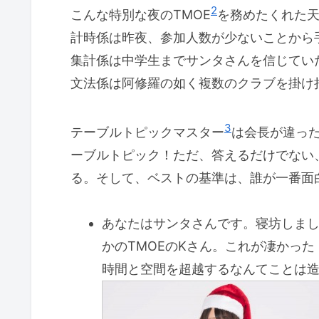
2
こんな特別な夜のTMOE
を務めたくれた天
計時係は昨夜、参加人数が少ないことから
集計係は中学生までサンタさんを信じてい
文法係は阿修羅の如く複数のクラブを掛け
3
テーブルトピックマスター
は会長が違っ
ーブルトピック！ただ、答えるだけでない
る。そして、ベストの基準は、誰が一番面
あなたはサンタさんです。寝坊しま
かのTMOEのKさん。これが凄かっ
時間と空間を超越するなんてことは造