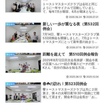
トーストマスターズクラブは会社と同じ
ように一年サイクルで活動していまし
て、毎年7月が期首、6月が期末となりま
す。ということで、本日は、今期（第22
2026.06.24
2026.07.01
期）最後の例会でした。今期を振り返る
と、急速にその存在感を強めたのが生成
新しい一歩が重なる夜（第532回
例会報告
AIでした。ChatG...
例会）
7月14日、響トーストマスターズクラブ第
532回例会を開催しました。7月はトース
トマスターズにとって新年度の始まり。
新しい役員体制で迎える最初の例会とな
2026.07.15
2026.07.27
りました。そして今回は、響クラブにと
って特別な出来事がありました。3名の新
距離を超えて 第510回例会報告
例会報告
しい仲間を迎え...
2025年8月12日目次会長挨拶・開会今夜
の言葉ヘルパー紹介準備スピーチの部 -
Kさん「自分の強みを知る方法」 - Sさ
ん「トレーニングはメンタルに役立つ」
論評の部 - NさんによるKさんへの論
2025.08.13
2025.10.04
評 - HさんによるSさんへの論評会員関
心調...
春☘️の訪れ！第523回例会
例会報告
響トーストマスターズクラブは月に２回
第２、第４の火曜日夜19:30〜池袋にて開
催して居ます。開会本日は会長が「お休
み」なので教育担当のＴａさんが代わり
で進めて行きます🙌今夜の言葉【訪れ！