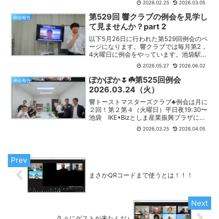
2026.02.25
2026.03.05
訪れる】上手にスピーチで使ってね！係
りの紹介計時係🕰️...
第529回 響クラブの例会を見学し
例会報告
て見ませんか？part 2
以下5月26日に行われた第529回例会のペ
ージになります。響クラブでは毎月第2，
4火曜日に例会をやっています。池袋駅南
口徒歩7分のとしま産業振興プラザで例会
2026.05.27
2026.06.02
をやっていますが、池袋まで通えない方
はオンライン（Zoom）でもご参加いただ
ぽかぽか🌷☘️第525回例会
例会報告
けます。...
2026.03.24（火）
響トーストマスターズクラブ♣️例会は月に
２回！第２第４（火曜日）平日夜19:30〜
池袋 IKE•Bizとしま産業振興プラザにて
開催されてます。本日の例会は！【こん
2026.03.25
2026.04.05
な例会がしたい】をスピーチの部で発表
すると言うスピーチを３名の会員の方の
立候補...
まさかQRコードまで使うとは！！！
久々にゲストが来たんだ♪