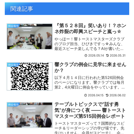
関連記事
『第５２８回』笑いあり！？ホン
例会報告
ネ炸裂の即興スピーチと嵐っ☆
やっほー！響トーストマスターズクラブ
のブログ担当、ひびきですっ☆みんな、
最近スピーチ楽しんでる？AIが書いたカ
ッチカチの文章じゃつまらないから、今
2026.05.14
2026.05.31
日は私ひびきが、先日開催された「第
528回例会」の様子をテンション高めに
響クラブの例会に見学に来ません
例会報告
レポートしちゃうよ〜！...
か？
以下４月１４日に行われた第526回例会
のページになります。響クラブでは毎月
第2，4火曜日に例会をやっています。池
袋駅南口徒歩7分のとしま産業振興プラザ
2026.04.15
2026.06.02
で例会をやっていますが、池袋まで通え
ない方はオンライン（Zoom）でもご参加
テーブルトピックスで“話す勇
例会報告
いただけます（...
気”が身につく夜 —— 響トースト
マスターズ第515回例会レポート
トーストマスターズって？国際的なスピ
ーチ＆リーダーシップの学び場です。先
生はいません。会員がスピーチし、会員