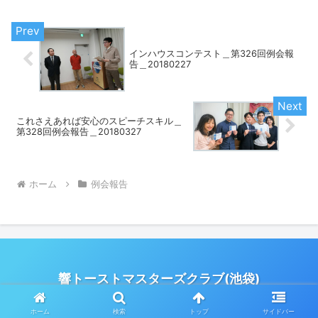
すると言うスピーチを３名の会員の方の
立候補...
インハウスコンテスト＿第326回例会報
告＿20180227
これさえあれば安心のスピーチスキル＿
第328回例会報告＿20180327
ホーム
例会報告
響トーストマスターズクラブ(池袋)
© 2017 響トーストマスターズクラブ(池袋).
ホーム
検索
トップ
サイドバー