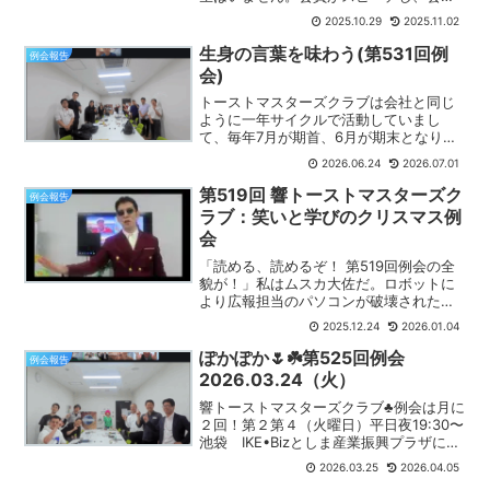
が論評（フィードバック）し合う——そ
2025.10.29
2025.11.02
の繰り返しで、実践的に「伝える力」と
「場を進める力」を鍛えます。今回のテ
生身の言葉を味わう(第531回例
例会報告
ーマはテーブルトピックス...
会)
トーストマスターズクラブは会社と同じ
ように一年サイクルで活動していまし
て、毎年7月が期首、6月が期末となりま
す。ということで、本日は、今期（第22
2026.06.24
2026.07.01
期）最後の例会でした。今期を振り返る
と、急速にその存在感を強めたのが生成
第519回 響トーストマスターズク
例会報告
AIでした。ChatG...
ラブ：笑いと学びのクリスマス例
会
「読める、読めるぞ！ 第519回例会の全
貌が！」私はムスカ大佐だ。ロボットに
より広報担当のパソコンが破壊された。
緊急事態につき私が臨時に記事を書く。
2025.12.24
2026.01.04
2025年12月23日、「クリスマス例会」
として開催された第519回例会は、会場
ぽかぽか🌷☘️第525回例会
例会報告
（IKE B...
2026.03.24（火）
響トーストマスターズクラブ♣️例会は月に
２回！第２第４（火曜日）平日夜19:30〜
池袋 IKE•Bizとしま産業振興プラザにて
開催されてます。本日の例会は！【こん
2026.03.25
2026.04.05
な例会がしたい】をスピーチの部で発表