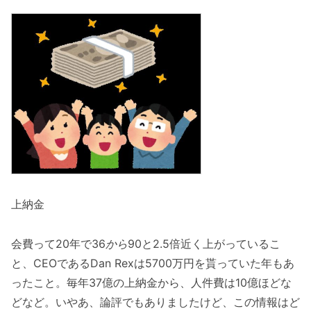
上納金
会費って20年で36
か
ら
90
と2.5倍近く上がっているこ
と、CEOであるDan Rexは5700万円を貰っていた年もあ
ったこと。毎年37億の上納金から、人件費は10億ほどな
どなど。いやあ、論評でもありましたけど、この情報はど