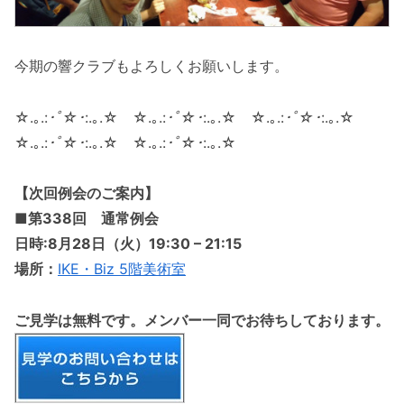
今期の響クラブもよろしくお願いします。
☆.｡.:
･ﾟ☆･
:.｡.☆ ☆.｡.:
･ﾟ☆･
:.｡.☆ ☆.｡.:
･ﾟ☆･
:.｡.☆
☆.｡.:
･ﾟ☆･
:.｡.☆ ☆.｡.:
･ﾟ☆･
:.｡.☆
【次回例会のご案内】
■第338回 通常例会
日時:8月28日（火）19:30 – 21:15
場所：
IKE・Biz 5階美術室
ご見学は無料です。メンバー一同でお待ちしております。