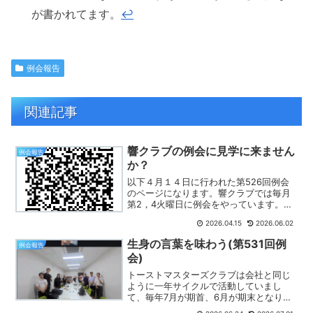
が書かれてます。
↩
例会報告
関連記事
響クラブの例会に見学に来ません
例会報告
か？
以下４月１４日に行われた第526回例会
のページになります。響クラブでは毎月
第2，4火曜日に例会をやっています。池
袋駅南口徒歩7分のとしま産業振興プラザ
2026.04.15
2026.06.02
で例会をやっていますが、池袋まで通え
ない方はオンライン（Zoom）でもご参加
生身の言葉を味わう(第531回例
例会報告
いただけます（...
会)
トーストマスターズクラブは会社と同じ
ように一年サイクルで活動していまし
て、毎年7月が期首、6月が期末となりま
す。ということで、本日は、今期（第22