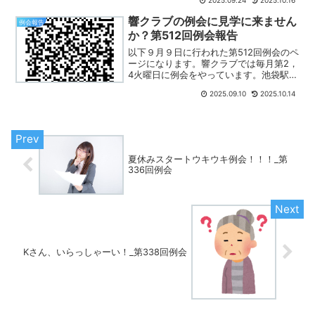
2025.09.24
2025.10.16
ンラインと会場の熱気が交差するハイブ
リッド形式で開催された。この日の司会
響クラブの例会に見学に来ません
例会報告
進行役である「...
か？第512回例会報告
以下９月９日に行われた第512回例会のペ
ージになります。響クラブでは毎月第2，
4火曜日に例会をやっています。池袋駅南
口徒歩7分のとしま産業振興プラザで例会
2025.09.10
2025.10.14
をやっていますが、池袋まで通えない方
はオンライン（Zoom）でもご参加いただ
けます。例...
夏休みスタートウキウキ例会！！！_第
336回例会
Kさん、いらっしゃーい！_第338回例会