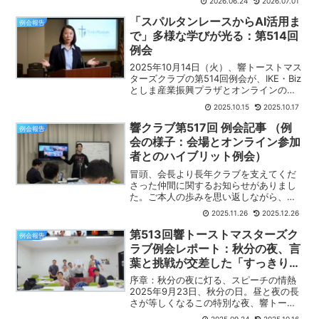
2026.06.24
2026.07.01
期）最後の例会でした。今期を振り返る
と、急速にその存在感を強めたのが生成
「スパルタンレースからAI活用ま
例会報告
AIでした。ChatG...
で」多様な学びが光る：第514回
例会
2025年10月14日（火）、響トーストマス
ターズクラブの第514回例会が、IKE・Biz
としま産業振興プラザとオンラインのハ
イブリッド形式で開催されました。 今回
2025.10.15
2025.10.17
は5名ものゲストをお迎えし、非常に活気
のある会となりました。 今夜の言葉は...
響クラブ第517回 例会記事 （例
例会報告
会の様子：会場とオンライン参加
者とのハイブリット例会）
冒頭、会長より長年クラブを支えてくだ
さった仲間に関するお知らせがありまし
た。ご本人の歩みを思い返しながら、ク
ラブへの貢献に改めて感謝の気持ちが広
2025.11.26
2025.12.26
がるひとときとなりました。その方が大
切にしていた「学びと成長の場」を、こ
第513回響トーストマスターズク
例会報告
れからも皆で受け継いでい...
ラブ例会レポート：秋分の夜、言
葉と挑戦が交差した「すっきり」
な時間
序章：秋分の夜に灯る、スピーチの情熱
2025年9月23日、秋分の日。昼と夜の長
さが等しくなるこの特別な夜、響トース
トマスターズクラブの第513回例会は、オ