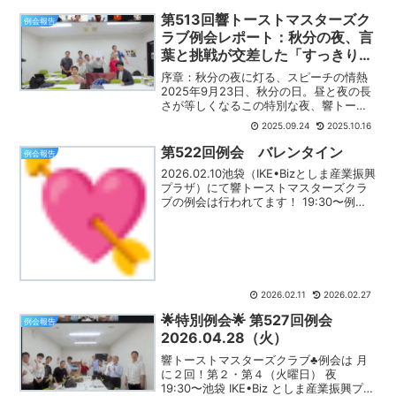
第513回響トーストマスターズク
例会報告
ラブ例会レポート：秋分の夜、言
葉と挑戦が交差した「すっきり」
な時間
序章：秋分の夜に灯る、スピーチの情熱
2025年9月23日、秋分の日。昼と夜の長
さが等しくなるこの特別な夜、響トース
トマスターズクラブの第513回例会は、オ
2025.09.24
2025.10.16
ンラインと会場の熱気が交差するハイブ
リッド形式で開催された。この日の司会
第522回例会 バレンタイン
例会報告
進行役である「...
2026.02.10池袋（IKE•Bizとしま産業振興
プラザ）にて響トーストマスターズクラ
ブの例会は行われてます！ 19:30〜例会
スタート例会を進行する為にクラブで
は！その日の役割が会員1人1人に割り当
てがあります！先ずは！今夜の言葉
【あ...
2026.02.11
2026.02.27
🌟特別例会🌟 第527回例会
例会報告
2026.04.28（火）
響トーストマスターズクラブ♣️例会は 月
に２回！第２・第４（火曜日） 夜
19:30〜池袋 IKE•Biz としま産業振興プラ