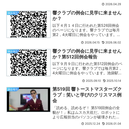
ザにて開催しています。本日の例会は、
2026.04.29
特別企画 ✨【他人の人生を語る会】✨を
実施しました！事前のヒアリングをもと
響クラブの例会に見学に来ません
例会報告
に、 ...
か？
以下４月１４日に行われた第526回例会
のページになります。響クラブでは毎月
第2，4火曜日に例会をやっています。池
袋駅南口徒歩7分のとしま産業振興プラザ
2026.04.15
2026.06.02
で例会をやっていますが、池袋まで通え
ない方はオンライン（Zoom）でもご参加
響クラブの例会に見学に来ません
例会報告
いただけます（...
か？第512回例会報告
以下９月９日に行われた第512回例会のペ
ージになります。響クラブでは毎月第2，
4火曜日に例会をやっています。池袋駅南
口徒歩7分のとしま産業振興プラザで例会
2025.09.10
2025.10.14
をやっていますが、池袋まで通えない方
はオンライン（Zoom）でもご参加いただ
第519回 響トーストマスターズク
例会報告
けます。例...
ラブ：笑いと学びのクリスマス例
会
「読める、読めるぞ！ 第519回例会の全
貌が！」私はムスカ大佐だ。ロボットに
より広報担当のパソコンが破壊された。
緊急事態につき私が臨時に記事を書く。
2025.12.24
2026.01.04
2025年12月23日、「クリスマス例会」