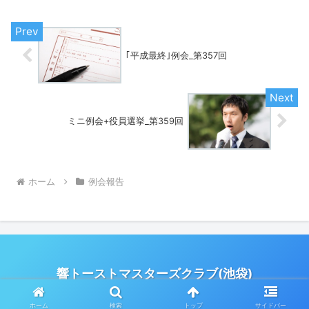
として開催された第519回例会は、会場
（IKE B...
｢平成最終｣例会_第357回
ミニ例会+役員選挙_第359回
ホーム
例会報告
響トーストマスターズクラブ(池袋)
© 2017 響トーストマスターズクラブ(池袋).
ホーム
検索
トップ
サイドバー