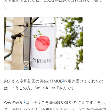
す…
1
栄えある令和初回の例会のTMOE
を引き受けてくれたの
は…そうこの方、Smile Killer Tさんです。
2
今夜の言葉
は、今度こそ新婚ほやほやのIさんです。そし
て、予想したとおり｢令和｣になりました。どこぞの例会で