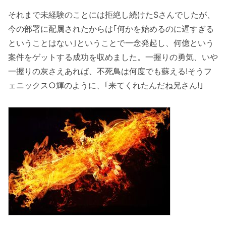
それまで未経験のことには拒絶し続けたSさんでしたが、
今の部署に配属されたからは｢何かを始めるのに遅すぎる
ということはない｣ということで一念発起し、何億という
案件をゲットする成功を収めました。一握りの勇気、いや
一握りの灰さえあれば、不死鳥は何度でも蘇える!そうフ
ェニックス○輝のように、｢来てくれたんだね兄さん!｣