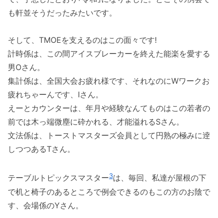
も軒並そうだったみたいです。
そして、TMOEを支えるのはこの面々です!
計時係は、この間アイスブレーカーを終えた能楽を愛する
男Oさん。
集計係は、全国大会お疲れ様です、それなのにWワークお
疲れちゃーんです、Iさん。
えーとカウンターは、年月や経験なんてものはこの若者の
前では木っ端微塵に砕かれる、才能溢れるSさん。
文法係は、トーストマスターズ会員として円熟の極みに逹
しつつあるTさん。
3
テーブルトピックスマスター
は、毎回、私達が屋根の下
で机と椅子のあるところで例会できるのもこの方のお陰で
す、会場係のYさん。