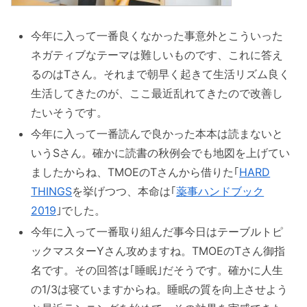
今年に入って一番良くなかった事意外とこういった
ネガティブなテーマは難しいものです、これに答え
るのはTさん。それまで朝早く起きて生活リズム良く
生活してきたのが、ここ最近乱れてきたので改善し
たいそうです。
今年に入って一番読んで良かった本本は読まないと
いうSさん。確かに読書の秋例会でも地図を上げてい
ましたからね、TMOEのTさんから借りた｢
HARD
THINGS
を挙げつつ、本命は｢
薬事ハンドブック
2019
｣でした。
今年に入って一番取り組んだ事今日はテーブルトピ
ックマスターYさん攻めますね。TMOEのTさん御指
名です。その回答は｢睡眠｣だそうです。確かに人生
の1/3は寝ていますからね。睡眠の質を向上させよう