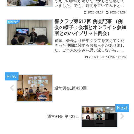
うえでの情報が足りないかもと心配して
いました。でも、時間を置いてみると、
いままで気づけなかったことが見えてき
2025.08.27
2025.09.28
ました。以下はチャットの抜粋となりま
す。■大人の遊び場とは？・自分をさら
響クラブ第517回 例会記事 （例
例会報告
け出しやすい、自己表現し...
会の様子：会場とオンライン参加
者とのハイブリット例会）
冒頭、会長より長年クラブを支えてくだ
さった仲間に関するお知らせがありまし
た。ご本人の歩みを思い返しながら、ク
ラブへの貢献に改めて感謝の気持ちが広
2025.11.26
2025.12.26
がるひとときとなりました。その方が大
切にしていた「学びと成長の場」を、こ
れからも皆で受け継いでい...
通常例会_第420回
通常例会_第422回