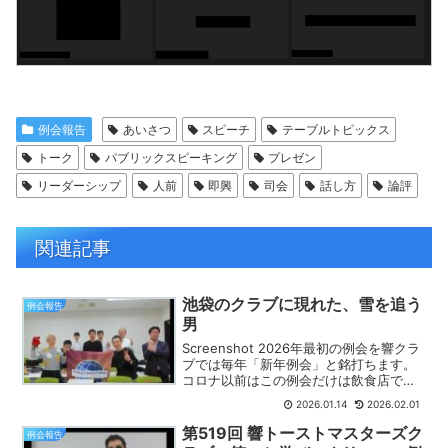
例会報告
あいさつ
スピーチ
テーブルトピックス
トーク
パブリックスピーキング
プレゼン
リーダーシップ
人前
即興
司会
話し方
論評
関連記事
池袋のクラブに現れた、雪を追う
例会報告
男
Screenshot 2026年最初の例会を響クラ
ブでは毎年「新年例会」と銘打ちます。
コロナ以前はこの例会だけは飲食店で行
っていました。火曜の夜19時半に池袋に
2026.01.14
2026.02.01
ある飲食店に集合するのです。
Screenshot肩を寄せ合い、お酒をのみ、
第519回 響トーストマスターズク
例会報告
食事...