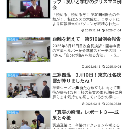
ラブ：笑いと学びのクリスマス例
会
「読める、読めるぞ！ 第519回例会の全
貌が！」私はムスカ大佐だ。ロボットに
より広報担当のパソコンが破壊された。
緊急事態につき私が臨時に記事を書く。
2025.12.24
2026.01.04
2025年12月23日、「クリスマス例会」
として開催された第519回例会は、会場
距離を超えて 第510回例会報告
例会報告
（IKE B...
2025年8月12日目次会長挨拶・開会今夜
の言葉ヘルパー紹介準備スピーチの部 -
Kさん「自分の強みを知る方法」 - Sさ
ん「トレーニングはメンタルに役立つ」
論評の部 - NさんによるKさんへの論
2025.08.13
2025.10.04
評 - HさんによるSさんへの論評会員関
心調...
三寒四温 3月10日！東京は名残
例会報告
雪が降りましたね！
卒業シーズン🎓新たな旅立ちに向けて期
待が膨らむ3月！桜の花🌸の蕾も期待に胸
膨らます気持ちを察しているかの様に
「プク」っとして来ましたね！響トース
2026.03.11
2026.03.18
トマスターズクラブ例会は毎月第二、第
四の火曜日夜19:30〜池袋で行われてま
『真実の瞬間』レポート３──成
例会報告
す。※場所【IKE•...
果と今後
実施直後は、今後のアクションを考える